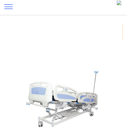
سرير كهربى 5 حركة A1
الرئيسية
/
المنتجات
/
أسرة مستشفيات